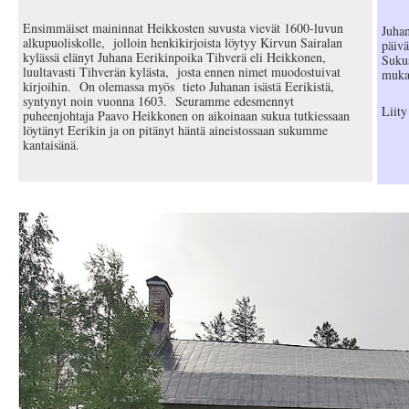
Ensimmäiset maininnat Heikkosten suvusta vievät 1600-luvun
Juhan
alkupuoliskolle, jolloin henkikirjoista löytyy Kirvun Sairalan
päivä
kylässä elänyt Juhana Eerikinpoika Tihverä eli Heikkonen,
Sukus
luultavasti Tihverän kylästa, josta ennen nimet muodostuivat
mukaa
kirjoihin. On olemassa myös tieto Juhanan isästä Eerikistä,
syntynyt noin vuonna 1603. Seuramme edesmennyt
Liity
puheenjohtaja Paavo Heikkonen on aikoinaan sukua tutkiessaan
löytänyt Eerikin ja on pitänyt häntä aineistossaan sukumme
kantaisänä.