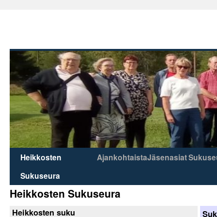
Heikkosten
Ajankohtaista
Jäsenasiat
Sukuse
Skip
Sukuseura
to
Heikkosten Sukuseura
content
Heikkosten suku
Suk