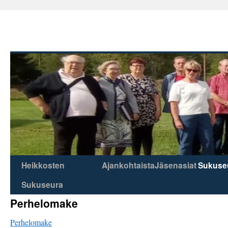
Heikkosten
Ajankohtaista
Jäsenasiat
Sukuse
Skip
Sukuseura
to
Perhelomake
content
Perhelomake