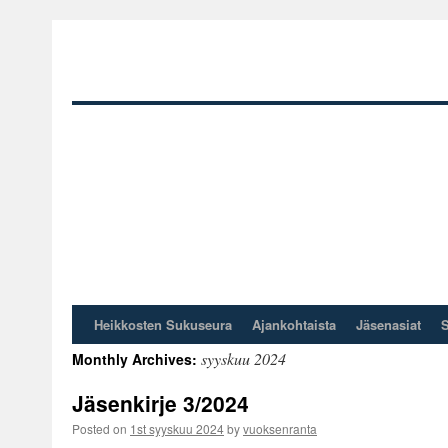
Heikkosten Sukuseura
Ajankohtaista
Jäsenasiat
Skip
syyskuu 2024
Monthly Archives:
to
Jäsenkirje 3/2024
content
Posted on
1st syyskuu 2024
by
vuoksenranta