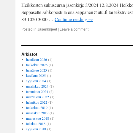
Heikkosten sukuseuran jäsenkirje 3/2024 12.8.2024 Heikko
Seppäselle sähköpostilla eila.seppanen@utu.fi tai tekstivi
83 1020 3000 …
Continue reading
→
Posted in
Jäsenkirjeet
|
Leave a comment
Arkistot
heinäkuu 2026
(1)
toukokuu 2026
(1)
heinäkuu 2025
(1)
kesäkuu 2025
(1)
syyskuu 2024
(1)
maaliskuu 2024
(1)
tammikuu 2024
(2)
marraskuu 2022
(1)
helmikuu 2022
(1)
toukokuu 2019
(1)
maaliskuu 2019
(1)
marraskuu 2018
(1)
lokakuu 2018
(1)
syyskuu 2018
(1)