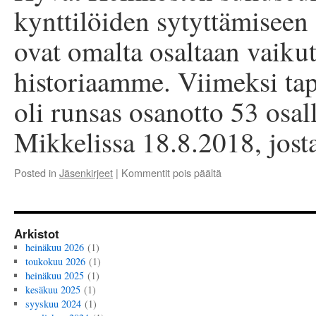
kynttilöiden sytyttämiseen
ovat omalta osaltaan vaiku
historiaamme. Viimeksi t
oli runsas osanotto 53 osa
Mikkelissa 18.8.2018, jos
artikkelissa
Posted in
Jäsenkirjeet
|
Kommentit pois päältä
Jäsenkirje
3/2017
Arkistot
heinäkuu 2026
(1)
toukokuu 2026
(1)
heinäkuu 2025
(1)
kesäkuu 2025
(1)
syyskuu 2024
(1)