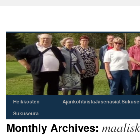
Heikkosten
Ajankohtaista
Jäsenasiat
Sukuse
Skip
Sukuseura
to
maalis
Monthly Archives:
content